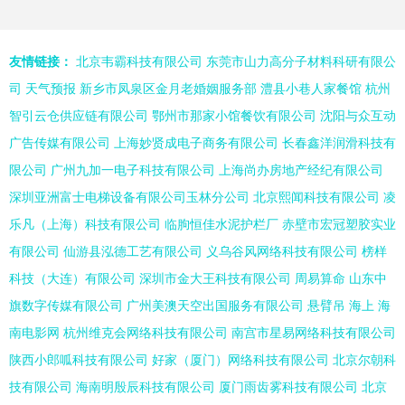
友情链接：
北京韦霸科技有限公司
东莞市山力高分子材料科研有限公
司
天气预报
新乡市凤泉区金月老婚姻服务部
澧县小巷人家餐馆
杭州
智引云仓供应链有限公司
鄂州市那家小馆餐饮有限公司
沈阳与众互动
广告传媒有限公司
上海妙贤成电子商务有限公司
长春鑫洋润滑科技有
限公司
广州九加一电子科技有限公司
上海尚办房地产经纪有限公司
深圳亚洲富士电梯设备有限公司玉林分公司
北京熙闻科技有限公司
凌
乐凡（上海）科技有限公司
临朐恒佳水泥护栏厂
赤壁市宏冠塑胶实业
有限公司
仙游县泓德工艺有限公司
义乌谷风网络科技有限公司
榜样
科技（大连）有限公司
深圳市金大王科技有限公司
周易算命
山东中
旗数字传媒有限公司
广州美澳天空出国服务有限公司
悬臂吊
海上
海
南电影网
杭州维克会网络科技有限公司
南宫市星易网络科技有限公司
陕西小郎呱科技有限公司
好家（厦门）网络科技有限公司
北京尔朝科
技有限公司
海南明殷辰科技有限公司
厦门雨齿雾科技有限公司
北京