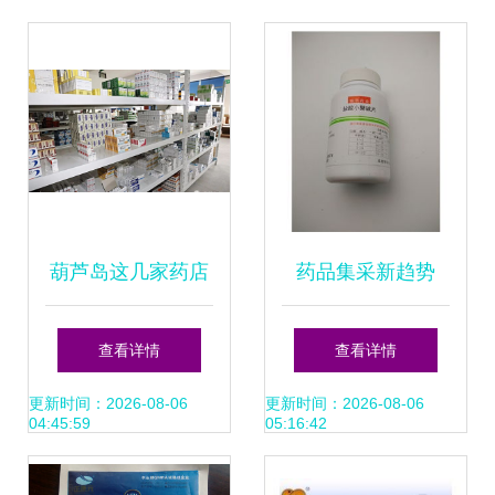
材“出海”或迎来“窗
口期” 药品批发
葫芦岛这几家药店
药品集采新趋势
被查，假药流入市
0.1g规格1000片装
查看详情
查看详情
场提醒市民购药需
产品在药品终端网
更新时间：2026-08-06
更新时间：2026-08-06
04:45:59
05:16:42
谨慎
的批发采购解析