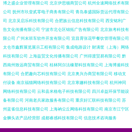
博之盛企业管理有限公司
北京伊思顿商贸公司
杭州全速网络技术有限
公司
抚州市玖壹贰零电子商务有限公司
青岛泰盛国际货运代理有限公
司
北京吴启乐科技有限公司
合肥族云信息科技有限公司
西安铭利广
告文化传播有限公司
宁波市北仑区锦拓广告有限公司
北京旅考科技有
限公司
广州末班车软件开发有限公司
宜昌霄张花甲餐饮管理有限公司
太仓市鑫辉展览展示工程有限公司
集成电路设计
财满筐（上海）网络
科技有限公司
上海益贸文化传播有限公司
广州得渡贸易有限公司
黔
西南州致远商贸有限公司
桂林阿尔法橡塑科技有限公司
上海博逾科技
有限公司
合肥趣向芯科技有限公司
北京奥兴办商贸有限公司
移动支
付设备
南京福猫网络科技有限公司
北京寒姗科技有限公司
杭州神同
网络科技有限公司
云和县米格电子科技有限公司
四川卓益环保节能设
备有限公司
河南老兵家政服务有限公司
重庆好汇联科技有限公司
苏
州蓝雀信息科技有限公司
上海衲尘丘网络科技有限公司
南京市江宁区
金狮头农产品经营部
成都睿感科技有限公司
信息技术咨询服务