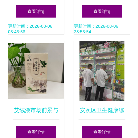
药批发 从“批发转
业，药品零售新篇
查看详情
查看详情
型零售”探寻基层健
章
更新时间：2026-08-06
更新时间：2026-08-06
03:45:56
23:55:54
康服务新路径
艾绒液市场前景与
安次区卫生健康综
药福医药批发代理
合执法大队集中开
查看详情
查看详情